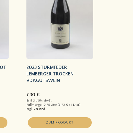
ROT
2023 STURMFEDER
LEMBERGER TROCKEN
VDP.GUTSWEIN
7,30
€
Enthält 19% MwSt.
Füllmenge: 0,75 Liter (
9,73
€
/ 1 Liter)
zzgl.
Versand
ZUM PRODUKT