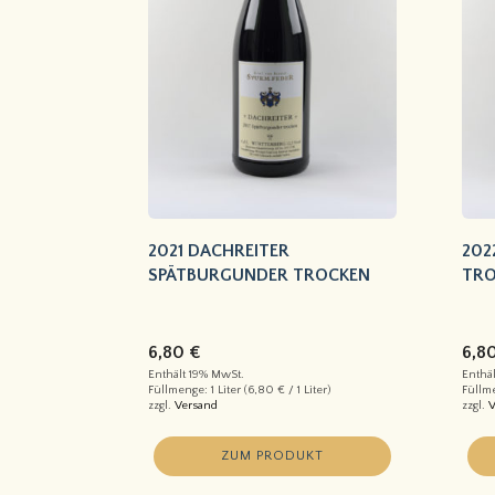
2021 DACHREITER
202
SPÄTBURGUNDER TROCKEN
TRO
6,80
€
6,8
Enthält 19% MwSt.
Enthä
Füllmenge: 1 Liter (
6,80
€
/ 1 Liter)
Füllme
zzgl.
Versand
zzgl.
V
ZUM PRODUKT