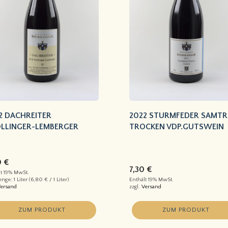
2 DACHREITER
2022 STURMFEDER SAMT
LLINGER-LEMBERGER
TROCKEN VDP.GUTSWEIN
0
€
7,30
€
lt 19% MwSt.
nge: 1 Liter (
6,80
€
/ 1 Liter)
Enthält 19% MwSt.
ersand
zzgl.
Versand
ZUM PRODUKT
ZUM PRODUKT