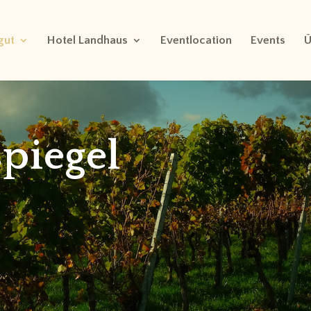
gut
Hotel Landhaus
Eventlocation
Events
Ü
piegel