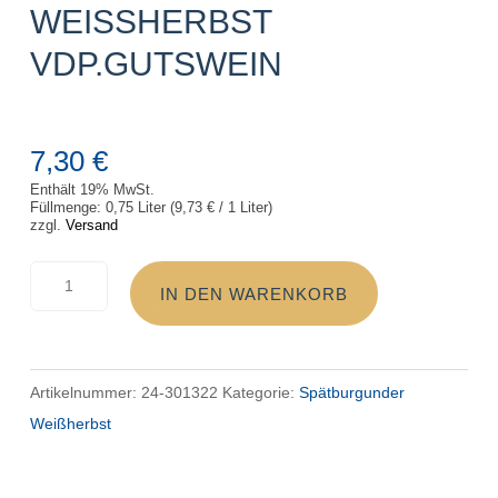
WEISSHERBST V
DP.GUTSWEIN
7,30
€
Enthält 19% MwSt.
Füllmenge: 0,75 Liter (
9,73
€
/ 1 Liter)
zzgl.
Versand
2024
IN DEN WARENKORB
Sturmfeder
Spätburgunder
Weißherbst
Artikelnummer:
24-301322
Kategorie:
Spätburgunder
VDP.Gutswein
Weißherbst
Menge