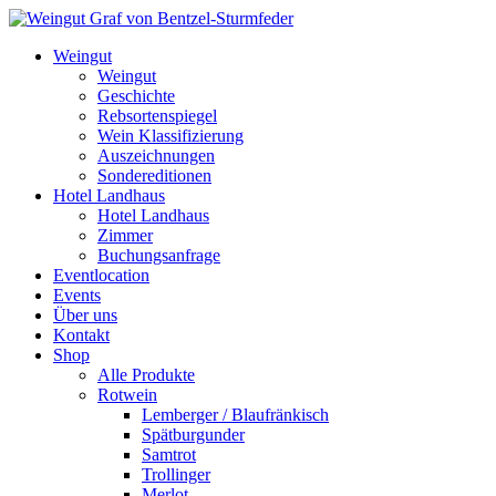
Weingut
Weingut
Geschichte
Rebsortenspiegel
Wein Klassifizierung
Auszeichnungen
Sondereditionen
Hotel Landhaus
Hotel Landhaus
Zimmer
Buchungsanfrage
Eventlocation
Events
Über uns
Kontakt
Shop
Alle Produkte
Rotwein
Lemberger / Blaufränkisch
Spätburgunder
Samtrot
Trollinger
Merlot