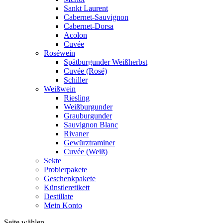
Sankt Laurent
Cabernet-Sauvignon
Cabernet-Dorsa
Acolon
Cuvée
Roséwein
Spätburgunder Weißherbst
Cuvée (Rosé)
Schiller
Weißwein
Riesling
Weißburgunder
Grauburgunder
Sauvignon Blanc
Rivaner
Gewürztraminer
Cuvée (Weiß)
Sekte
Probierpakete
Geschenkpakete
Künstleretikett
Destillate
Mein Konto
Seite wählen